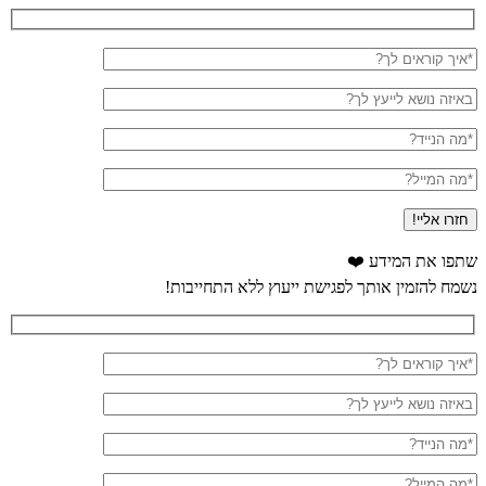
איך
קוראים
לך?
באיזה
*
נושא
לייעץ
מה
לך?
הנייד?
מה
המייל?
שתפו את המידע ❤️
חזרה
נשמח להזמין אותך לפגישת ייעוץ ללא התחייבות!
לראש
העמוד
איך
קוראים
לך?
באיזה
*
נושא
לייעץ
מה
לך?
הנייד?
מה