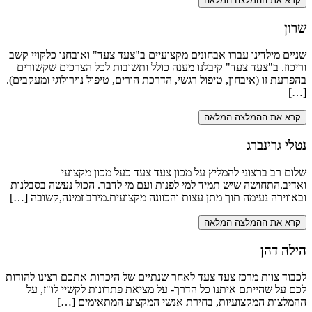
קרא את ההמלצה המלאה
שרון
שניים מילדינו עברו אבחונים מקצועיים ב"צעד צעד" ואובחנו כלקויי קשב
וריכוז. ב"צעד צעד" קיבלנו מענה כולל ותשובות לכל הצרכים שקשורים
בהפרעת זו (איבחון, טיפול רגשי, הדרכת הורים, טיפול נוירולוגי ומעקבים).
[…]
קרא את ההמלצה המלאה
נטלי גרינברג
שלום רב ברצוני להמליץ על מכון צעד צעד כעל מכון מקצועי
ואדיב.התחושה שיש תמיד למי לפנות ועם מי לדבר. הכול נעשה בסבלנות
ובאווירה נעימה תוך מתן עצות והכוונה מקצועית.מירב זמינה,קשובה […]
קרא את ההמלצה המלאה
הילה דהן
לכבוד צוות מרכז צעד צעד לאחר שנתיים של היכרות אתכם רצינו להודות
לכם על שהייתם איתנו כל הדרך- על מציאת פתרונות לקשיי לו"ז, על
ההמלצות המקצועיות, בחירת אנשי המקצוע המתאימים […]