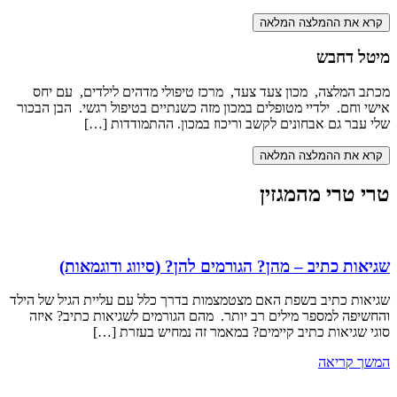
קרא את ההמלצה המלאה
מיטל דחבש
מכתב המלצה, מכון צעד צעד, מרכז טיפולי מדהים לילדים, עם יחס
אישי וחם. ילדיי מטופלים במכון מזה כשנתיים בטיפול רגשי. הבן הבכור
שלי עבר גם אבחונים לקשב וריכוז במכון. ההתמודדות […]
קרא את ההמלצה המלאה
טרי טרי מהמגזין
שגיאות כתיב – מהן? הגורמים להן? (סיווג ודוגמאות)
שגיאות כתיב בשפת האם מצטמצמות בדרך כלל עם עליית הגיל של הילד
והחשיפה למספר מילים רב יותר. מהם הגורמים לשגיאות כתיב? איזה
סוגי שגיאות כתיב קיימים? במאמר זה נמחיש בעזרת […]
המשך קריאה