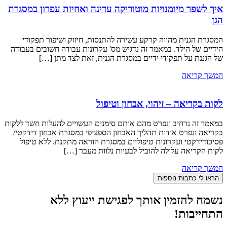
איך לשפר מיומנויות מוטוריקה עדינה ואחיזת עפרון במסגרת
הגן
המסגרת הגנית מהווה קרקע עשירה להתנסות, חיזוק ושיפור תפקודי
הידיים של הילד. במאמר זה נדגיש מס' עקרונות עבודה חשובים בעבודה
של הגננת על תפקודי ידיים במסגרת הגנית, זאת לצד מתן […]
המשך קריאה
לקות בקריאה – זיהוי, אבחון וטיפול
במאמר זה נרחיב ונפרט מהם אותם סימנים העשויים להעלות חשד ללקות
בקריאה ונפרט אודות תהליך האבחון הספציפי במסגרת אבחון דידקטי/
פסיכודידקטי ועקרונות טיפוליים במסגרת הוראה מתקנת. ללא טיפול
לקות הקריאה עלולה להוביל לבעיות נלוות מעבר […]
המשך קריאה
הראו לי כתבות נוספות
נשמח להזמין אותך לפגישת ייעוץ ללא
התחייבות!