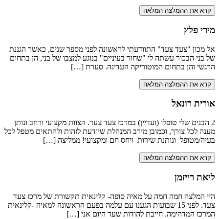
קרא את ההמלצה המלאה
מירי פלץ
אל מכון "צעד צעד" התוודעתי לראשונה לפני מספר שנים, כאשר הגננת
של בני הבכור עשתה לי "שחור בעיניים" בנוגע למצבו של בני, הן בתחום
הרגשי והן בתחום המוטוריקה העדינה. סערת […]
קרא את ההמלצה המלאה
אורית רונאל
2 הבנים שלי טופלו (ועדיין) במרכז צעד צעד. הצוות מקצועי ורחב ונותן
מענה לכל צורך, וכמובן מירב המנהלת שיודעת לזהות ולהתאים מטפל לכל
בעיה/מטופל ונותנת שירות ויחס חם ומקצועי! ממליצה […]
קרא את ההמלצה המלאה
ליאת רייזמן
היי המלצה חמה חמה על מאיה סופה- קלינאית תקשורת של מרכז צעד
צעד. לפני 15 שבועות הגענו עם עלמה בפעם הראשונה למאיה -קלינאית
המרכז המדהימה. חייבת להודות שעד היום אני […]