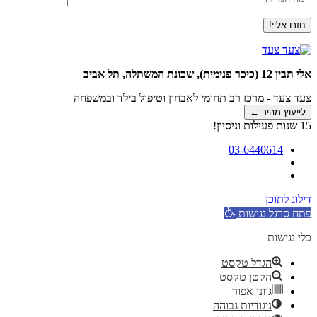
המייל?
אלי תבין 12 (כיכר פנימית), שכונת המשתלה, תל אביב
צעד צעד - מרכז רב תחומי לאבחון וטיפול בילד ובמשפחה
לייעוץ מהיר ←
15 שנות פעילות וניסיון!
03-6440614
דילוג לתוכן
פתח סרגל נגישות
כלי נגישות
הגדל טקסט
הקטן טקסט
גווני אפור
ניגודיות גבוהה