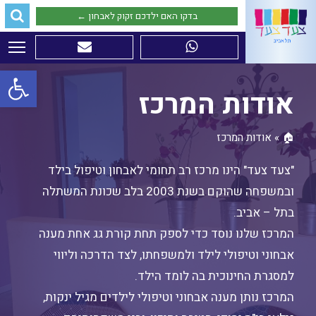
חפ
בדקו האם ילדכם זקוק לאבחון ←
פת
פתח סרגל
אודות המרכז
🏠
»
אודות המרכז
"צעד צעד" הינו מרכז רב תחומי לאבחון וטיפול בילד
ובמשפחה ש
הוקם בשנת 2003 בלב שכונת המשתלה
בתל – אביב.
המרכז שלנו נוסד כדי לספק תחת קורת גג אחת מענה
אבחוני וטיפולי לילד ולמשפחתו, לצד הדרכה וליווי
למסגרת החינוכית בה לומד הילד.
המרכז נותן מענה אבחוני וטיפולי לילדים מגיל ינקות,