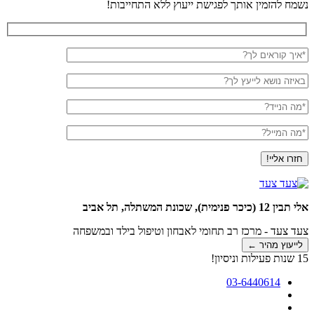
חזרה
נשמח להזמין אותך לפגישת ייעוץ ללא התחייבות!
לראש
העמוד
איך
קוראים
לך?
באיזה
*
נושא
לייעץ
מה
לך?
הנייד?
מה
המייל?
אלי תבין 12 (כיכר פנימית), שכונת המשתלה, תל אביב
צעד צעד - מרכז רב תחומי לאבחון וטיפול בילד ובמשפחה
לייעוץ מהיר ←
15 שנות פעילות וניסיון!
03-6440614