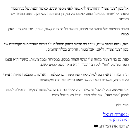
אל
מכון
"
צעד
צעד
"
התוודעתי
לראשונה
לפני
מספר
שנים
,
כאשר
הגננת
של
בני
הבכור
עשתה
לי
"
שחור
בעיניים
"
בנוגע
למצבו
של
בני
,
הן
בתחום
הרגשי
והן
בתחום
המוטוריקה
העדינה
.
סערת
הרגשות
שלי
נרגעה
עד
מהרה
,
כאשר
גיליתי
צוות
קשוב
,
אוהד
,
מבין
ומקצועי
מאין
כמוהו
.
מאז
,
ומזה
מספר
שנים
,
טופל
בני
הבכור
במגוון
טיפולים
ע
"
י
אנשיו
האדיבים
והמקצועיים
של
מכון
"
צעד
צעד
",
ולאט
,
אבל
בטוח
,
התקדם
בכל
התחומים
.
כעת
גם
בני
הצעיר
מלווה
ע
"
י
אנשי
הצוות
במכון
,
במסירות
ובמקצועיות
,
כאשר
הוא
עצמו
רואה
בטיפול
"
חוג
"
לכל
דבר
ועניין
,
והוא
מאד
נהנה
להגיע
לשם
.
תודה
מיוחדת
אני
חבה
למירב
יאורי
המדהימה
,
שהסבלנות
,
האדיבות
,
ההבנה
והחיוך
התמידי
על
שפתיה
,
משרים
רוגע
והרגשה
שאנו
בידיים
בטוחות
ומקצועיות
.
אני
ממליצה
בכל
לב
לכל
מי
שילדו
זקוק
לליווי
בתחום
הרגשי
/
מוטורי
/
תקשורתי
וכיו
"
ב
לפנות
למכון
"
צעד
צעד
",
שם
ללא
ספק
,
יקבל
מענה
לכל
צרכיו
.
מירי
פלץ
< אורית רונאל
הילה דהן >
שתפו את המידע ❤️